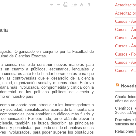
Acreditació
Acreditaci
Cursos - Ár
ncia
Cursos - Ár
Cursos - Á
Cursos - Á
gosto. Organizado en conjunto por la Facultad de
Cursos - Fo
ultad de Ciencias Exactas.
Cursos - Ár
a ciencia nos pide construir nuevas maneras para
das en cuanto a públicos, escenarios, lenguajes y
Cursos - Ac
a ciencia es ante todo brindar herramientas para que
n las controversias que el desarrollo de la ciencia
 salud, organización social y muchas otras. Esto va
Noved
adana más involucrada, comprometida y crítica con la
damental de las políticas públicas de ciencia y
omo en nuestro país.
Charla Info
años del do
como un aporte para introducir a los investigadores a
Científico
ia y sociedad, sensibilizarlos acerca de la importancia
Sociedad Ar
 competencias para entablar un diálogo más fluido y
 comunicación. Por otro lado, en el afán de elevar la
Docentes e I
iencia, también se busca describir las principales
subsidio de
ficos y periodistas, partiendo desde el análisis de las
Relaciones I
tores involucrados, para poder superar los obstáculos