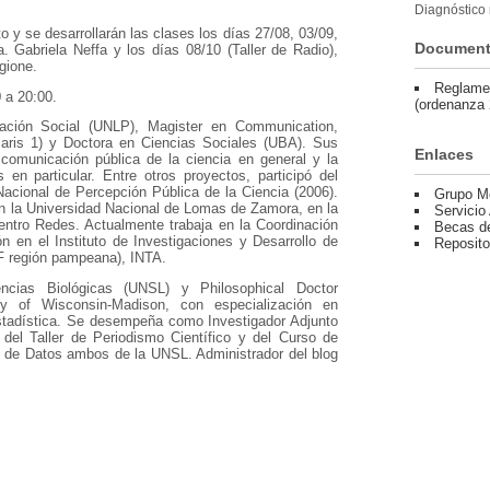
Diagnóstico 
to y se desarrollarán las clases los días 27/08, 03/09,
Documen
a. Gabriela Neffa y los días 08/10 (Taller de Radio),
gione.
Reglamen
 a 20:00.
(ordenanza 
ación Social (UNLP), Magister en Communication,
Paris 1) y Doctora en Ciencias Sociales (UBA). Sus
Enlaces
comunicación pública de la ciencia en general y la
s en particular. Entre otros proyectos, participó del
acional de Percepción Pública de la Ciencia (2006).
Grupo M
n la Universidad Nacional de Lomas de Zamora, en la
Servicio
entro Redes. Actualmente trabaja en la Coordinación
Becas de
n en el Instituto de Investigaciones y Desarrollo de
Reposito
AF región pampeana), INTA.
cias Biológicas (UNSL) y Philosophical Doctor
ity of Wisconsin-Madison, con especialización en
Estadística. Se desempeña como Investigador Adjunto
el Taller de Periodismo Científico y del Curso de
mo de Datos ambos de la UNSL. Administrador del blog