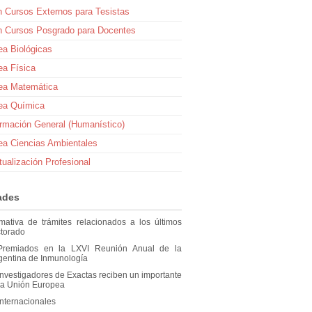
n Cursos Externos para Tesistas
ón Cursos Posgrado para Docentes
ea Biológicas
ea Física
rea Matemática
rea Química
rmación General (Humanístico)
ea Ciencias Ambientales
tualización Profesional
ades
rmativa de trámites relacionados a los últimos
ctorado
s Premiados en la LXVI Reunión Anual de la
gentina de Inmunología
nvestigadores de Exactas reciben un importante
 la Unión Europea
nternacionales