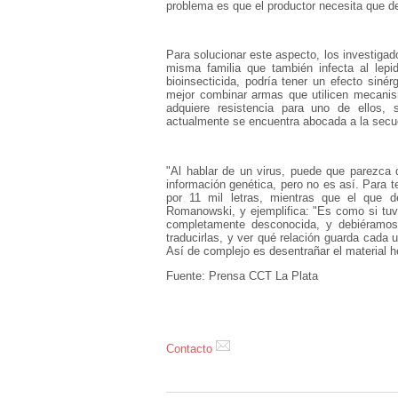
problema es que el productor necesita que 
Para solucionar este aspecto, los investigad
misma familia que también infecta al lep
bioinsecticida, podría tener un efecto siné
mejor combinar armas que utilicen mecanis
adquiere resistencia para uno de ellos, 
actualmente se encuentra abocada a la sec
"Al hablar de un virus, puede que parezca 
información genética, pero no es así. Para 
por 11 mil letras, mientras que el que d
Romanowski, y ejemplifica: "Es como si tuvi
completamente desconocida, y debiéramos
traducirlas, y ver qué relación guarda cada 
Así de complejo es desentrañar el material h
Fuente: Prensa CCT La Plata
Contacto