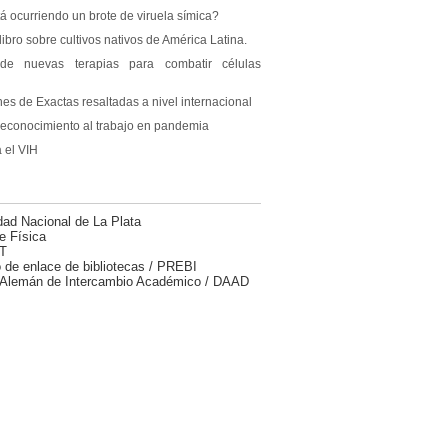
á ocurriendo un brote de viruela símica?
ibro sobre cultivos nativos de América Latina.
e nuevas terapias para combatir células
nes de Exactas resaltadas a nivel internacional
reconocimiento al trabajo en pandemia
 el VIH
dad Nacional de La Plata
e Física
T
 de enlace de bibliotecas / PREBI
 Alemán de Intercambio Académico / DAAD