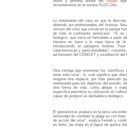
IBBM y primera autora del
trabajo
que 
recientemente en la revista
PLOS One
.
Lo interesante del caso es que la descrip
obtenido por profesionales del Instituto Na
versión del virus que circula en la pampa hú
de todo el continente americano. "Si se p
biológico, que sería un formulado a partir
hacerse en base a la cepa típica de la 
introduciendo un patógeno foráneo. Par
características y particularidades", comenta
ad honorem del CONICET y vicedirector del
Otra ventaja que enumeran los científicos 
tiene este virus", lo cual significa que af
ninguna otra especie, por más parecido q
interesante para los objetivos del estudio, 
otra forma de vida, como abejas o marip
específica permitiría su utilización en cult
capaz de producir un desbalance biológico.
El granulovirus produce en la larva una enfe
necesidad de combatir la plaga es con fine
de acción del virus", explica Ferrelli y con
es lento: las mata en el lapso de quince dí