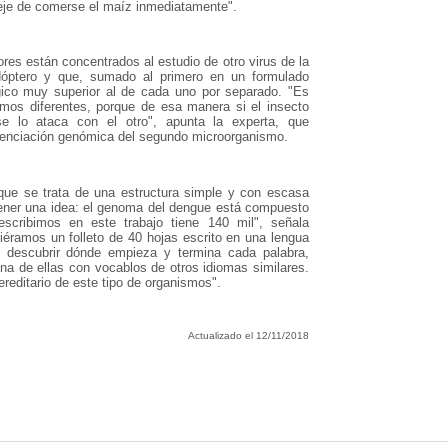
deje de comerse el maíz inmediatamente".
ores están concentrados al estudio de otro virus de la
idóptero y que, sumado al primero en un formulado
rgico muy superior al de cada uno por separado. "Es
mos diferentes, porque de esa manera si el insecto
se lo ataca con el otro", apunta la experta, que
uenciación genómica del segundo microorganismo.
que se trata de una estructura simple y con escasa
tener una idea: el genoma del dengue está compuesto
escribimos en este trabajo tiene 140 mil", señala
éramos un folleto de 40 hojas escrito en una lengua
 descubrir dónde empieza y termina cada palabra,
una de ellas con vocablos de otros idiomas similares.
ereditario de este tipo de organismos".
Actualizado el 12/11/2018