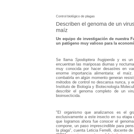
Control biológico de plagas
Describen el genoma de un virus
maíz
Un equipo de investigación de nuestra F
un patógeno muy valioso para la economía
Se llama
Spodoptera frugiperda
y es un l
encuentran las mariposas diurnas y nocturna
muy conocida por hacer desastres en vari
enorme importancia alimentaria: el maí
combatirla en algún momento generan resiste
métodos de control no descansa nunca, y e
Instituto de Biología y Biotecnología Molecul
describir el genoma completo de un viru
bioinsecticida.
"El organismo que analizamos es el gr
exclusivamente a este insecto en su etapa d
que logramos ahora fue conocer el genoma c
compone, un paso imprescindible para pensa
la plaga", cuenta Leticia Ferrelli, docente 