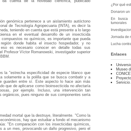
da cuenta de la novedad científica, publicado
¿Por qué est
Donaron un l
En busca d
ción genómica pertenece a un aislamiento autóctono
tumorales
cional de Tecnología Agropecuaria (INTA), es decir la
Investigacio
meda, teniendo en cuenta que está presente a lo largo
iensa en el eventual desarrollo de un insecticida
Jornada de 
 de compuestos no químicos, es importante que pueda
región donde habita el insecto hospedador, y no
Lucha contra
a eso es necesario conocer en detalle todas sus
 el Profesor Víctor Romanowski, investigador superior
Enlaces
 IBBM.
Universi
Museo d
es la "estrecha especificidad de especie blanco que
CONICE
ecta solamente a la polilla que se busca combatir y a
Proyecto
ue guarden entre sí. Este aspecto lo hace aún más
Servicio
dado que de aplicarse como bioinsecticida no afectaría
osas, por ejemplo. Incluso, una intervención tan
ivos orgánicos, pues ninguno de sus componentes sería
rmedad mortal que la destruye, literalmente. "Como la
s económicos, hay que estudiar a fondo el mecanismo
tinúa: "En comparación con los insecticidas químicos,
as a un mes, provocando un daño progresivo, pero el