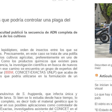
 que podría controlar una plaga del
acultad publicó la secuencia de ADN completa de
 de los cultivos
epidóptero, orden de insectos entre los que se
s. Precisamente, en este caso se trata de una polilla
os cultivos agrícolas, preferentemente en uno de
z. Como los productos químicos que existen para
ncia, la investigación científica en busca de nuevos
Describen el 
maíz
n ese camino se encuentra un grupo de expertos del
ar (
IBBM
, CONICET-EXACTAS UNLP) que acaba de
Artícul
s que podría utilizarse en la formulación de un
Se inician 
visual
anulovirus de
S. frugiperda
, que infecta única y
Lo que hay q
e larva. Si bien se lo estudia desde hace tiempo, lo
país
ompleto, es decir todo el material genético que lo
El vidrio es
r en sus posibles aplicaciones como controlador de
de Exactas, investigadora asistente del CONICET en el
"El Estado d