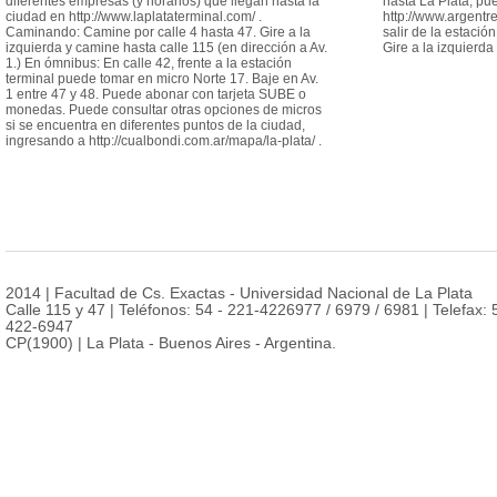
diferentes empresas (y horarios) que llegan hasta la
hasta La Plata, pu
ciudad en http://www.laplataterminal.com/ .
http://www.argentr
Caminando: Camine por calle 4 hasta 47. Gire a la
salir de la estació
izquierda y camine hasta calle 115 (en dirección a Av.
Gire a la izquierda
1.) En ómnibus: En calle 42, frente a la estación
terminal puede tomar en micro Norte 17. Baje en Av.
1 entre 47 y 48. Puede abonar con tarjeta SUBE o
monedas. Puede consultar otras opciones de micros
si se encuentra en diferentes puntos de la ciudad,
ingresando a http://cualbondi.com.ar/mapa/la-plata/ .
2014 | Facultad de Cs. Exactas - Universidad Nacional de La Plata
Calle 115 y 47 | Teléfonos: 54 - 221-4226977 / 6979 / 6981 | Telefax: 
422-6947
CP(1900) | La Plata - Buenos Aires - Argentina.