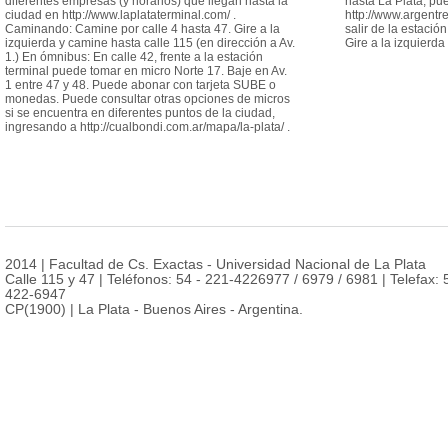
diferentes empresas (y horarios) que llegan hasta la
hasta La Plata, pu
ciudad en http://www.laplataterminal.com/ .
http://www.argentr
Caminando: Camine por calle 4 hasta 47. Gire a la
salir de la estació
izquierda y camine hasta calle 115 (en dirección a Av.
Gire a la izquierda
1.) En ómnibus: En calle 42, frente a la estación
terminal puede tomar en micro Norte 17. Baje en Av.
1 entre 47 y 48. Puede abonar con tarjeta SUBE o
monedas. Puede consultar otras opciones de micros
si se encuentra en diferentes puntos de la ciudad,
ingresando a http://cualbondi.com.ar/mapa/la-plata/ .
2014 | Facultad de Cs. Exactas - Universidad Nacional de La Plata
Calle 115 y 47 | Teléfonos: 54 - 221-4226977 / 6979 / 6981 | Telefax: 
422-6947
CP(1900) | La Plata - Buenos Aires - Argentina.