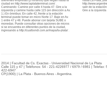
diferentes empresas (y horarios) que llegan hasta la
hasta La Plata, pu
ciudad en http://www.laplataterminal.com/ .
http://www.argentr
Caminando: Camine por calle 4 hasta 47. Gire a la
salir de la estació
izquierda y camine hasta calle 115 (en dirección a Av.
Gire a la izquierda
1.) En ómnibus: En calle 42, frente a la estación
terminal puede tomar en micro Norte 17. Baje en Av.
1 entre 47 y 48. Puede abonar con tarjeta SUBE o
monedas. Puede consultar otras opciones de micros
si se encuentra en diferentes puntos de la ciudad,
ingresando a http://cualbondi.com.ar/mapa/la-plata/ .
2014 | Facultad de Cs. Exactas - Universidad Nacional de La Plata
Calle 115 y 47 | Teléfonos: 54 - 221-4226977 / 6979 / 6981 | Telefax: 
422-6947
CP(1900) | La Plata - Buenos Aires - Argentina.