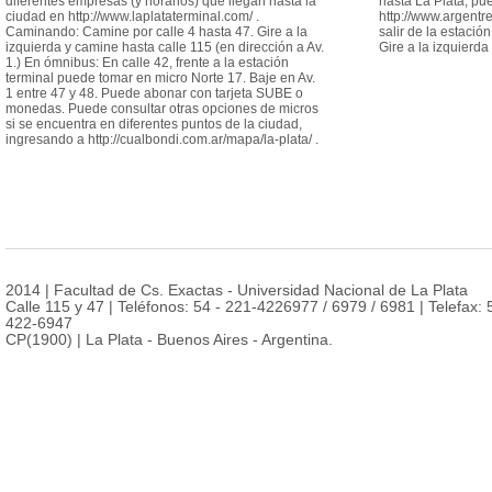
diferentes empresas (y horarios) que llegan hasta la
hasta La Plata, pu
ciudad en http://www.laplataterminal.com/ .
http://www.argentr
Caminando: Camine por calle 4 hasta 47. Gire a la
salir de la estació
izquierda y camine hasta calle 115 (en dirección a Av.
Gire a la izquierda
1.) En ómnibus: En calle 42, frente a la estación
terminal puede tomar en micro Norte 17. Baje en Av.
1 entre 47 y 48. Puede abonar con tarjeta SUBE o
monedas. Puede consultar otras opciones de micros
si se encuentra en diferentes puntos de la ciudad,
ingresando a http://cualbondi.com.ar/mapa/la-plata/ .
2014 | Facultad de Cs. Exactas - Universidad Nacional de La Plata
Calle 115 y 47 | Teléfonos: 54 - 221-4226977 / 6979 / 6981 | Telefax: 
422-6947
CP(1900) | La Plata - Buenos Aires - Argentina.