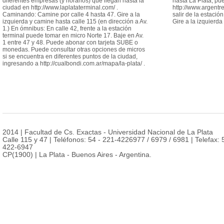
diferentes empresas (y horarios) que llegan hasta la
hasta La Plata, pu
ciudad en http://www.laplataterminal.com/ .
http://www.argentr
Caminando: Camine por calle 4 hasta 47. Gire a la
salir de la estació
izquierda y camine hasta calle 115 (en dirección a Av.
Gire a la izquierda
1.) En ómnibus: En calle 42, frente a la estación
terminal puede tomar en micro Norte 17. Baje en Av.
1 entre 47 y 48. Puede abonar con tarjeta SUBE o
monedas. Puede consultar otras opciones de micros
si se encuentra en diferentes puntos de la ciudad,
ingresando a http://cualbondi.com.ar/mapa/la-plata/ .
2014 | Facultad de Cs. Exactas - Universidad Nacional de La Plata
Calle 115 y 47 | Teléfonos: 54 - 221-4226977 / 6979 / 6981 | Telefax: 
422-6947
CP(1900) | La Plata - Buenos Aires - Argentina.