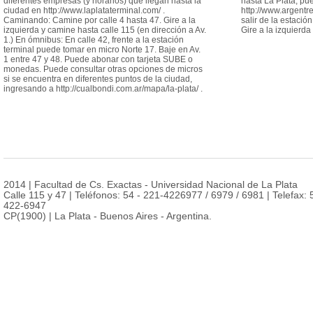
diferentes empresas (y horarios) que llegan hasta la
hasta La Plata, pu
ciudad en http://www.laplataterminal.com/ .
http://www.argentr
Caminando: Camine por calle 4 hasta 47. Gire a la
salir de la estació
izquierda y camine hasta calle 115 (en dirección a Av.
Gire a la izquierda
1.) En ómnibus: En calle 42, frente a la estación
terminal puede tomar en micro Norte 17. Baje en Av.
1 entre 47 y 48. Puede abonar con tarjeta SUBE o
monedas. Puede consultar otras opciones de micros
si se encuentra en diferentes puntos de la ciudad,
ingresando a http://cualbondi.com.ar/mapa/la-plata/ .
2014 | Facultad de Cs. Exactas - Universidad Nacional de La Plata
Calle 115 y 47 | Teléfonos: 54 - 221-4226977 / 6979 / 6981 | Telefax: 
422-6947
CP(1900) | La Plata - Buenos Aires - Argentina.