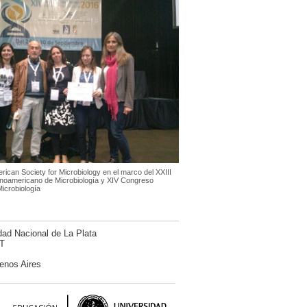
ican Society for Microbiology en el marco del XXIII
noamericano de Microbiología y XIV Congreso
icrobiología
dad Nacional de La Plata
T
enos Aires