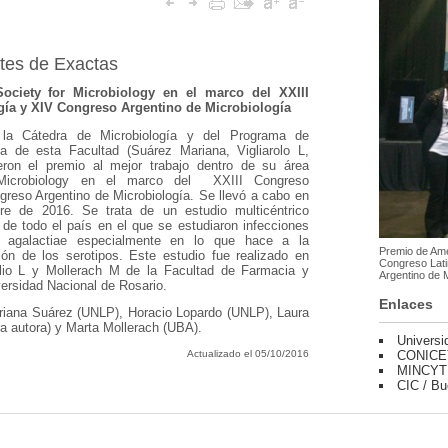
ntes de Exactas
ociety for Microbiology en el marco del XXIII
ía y XIV Congreso Argentino de Microbiología
de la Cátedra de Microbiología y del Programa de
a de esta Facultad (Suárez Mariana, Vigliarolo L,
ieron el premio al mejor trabajo dentro de su área
 Microbiology en el marco del XXIII Congreso
reso Argentino de Microbiología. Se llevó a cabo en
re de 2016. Se trata de un estudio multicéntrico
s de todo el país en el que se estudiaron infecciones
s agalactiae especialmente en lo que hace a la
Premio de Amer
ución de los serotipos. Este estudio fue realizado en
Congreso Lati
lio L y Mollerach M de la Facultad de Farmacia y
Argentino de M
ersidad Nacional de Rosario.
Enlaces
ariana Suárez (UNLP), Horacio Lopardo (UNLP), Laura
ra autora) y Marta Mollerach (UBA).
Universi
CONICE
Actualizado el 05/10/2016
MINCYT
CIC / Bu