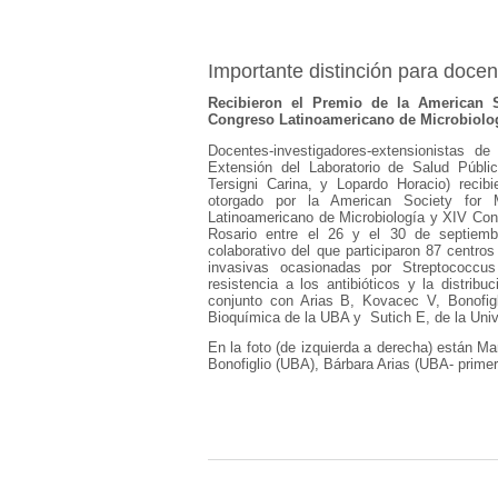
Importante distinción para doce
Recibieron el Premio de la American S
Congreso Latinoamericano de Microbiolog
Docentes-investigadores-extensionistas 
Extensión del Laboratorio de Salud Públic
Tersigni Carina, y Lopardo Horacio) recib
otorgado por la American Society for
Latinoamericano de Microbiología y XIV Cong
Rosario entre el 26 y el 30 de septiemb
colaborativo del que participaron 87 centro
invasivas ocasionadas por Streptococcu
resistencia a los antibióticos y la distrib
conjunto con Arias B, Kovacec V, Bonofig
Bioquímica de la UBA y Sutich E, de la Univ
En la foto (de izquierda a derecha) están M
Bonofiglio (UBA), Bárbara Arias (UBA- prime