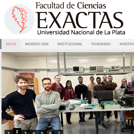
INICIO
INGRESO 2026
INSTITUCIONAL
POSGRADO
INVESTI
2
1
3
4
5
6
7