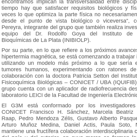
encontramos implican la transversalidad entre discip
tiempo hay que satisfacer requisitos biológicos y fí
veces lo que optimiza la parte física no necesariame
desde el punto de vista biológico o viceversa”, 
Pereyra, integrante del grupo que también realiza inves
equipo del Dr. Rodolfo Goya del Instituto de I
Bioquímicas de La Plata (INIBIOLP).
Por su parte, en lo que refiere a los próximos avanc
hipertermia magnética, se está comenzando a trabajar in
utilizando un modelo más próximo a lo que sería e
tumores humanos, experimentando con ratones de 
colaboración con la doctora Patricia Setton del Instit
Fisicoquímica Biológicas – CONICET / UBA (IQUIFIB). 
grupo cuenta con un aplicador de radiofrecuencia des
laboratorio LEICI de la Facultad de Ingeniería Electrón
El G3M está conformado por los investigadores
CONICET Francisco H. Sánchez, Marcela Beatriz
Raap, Pedro Mendoza Zélis, Gustavo Alberto Pasque
Arturo Muñoz Medina, Daniel Actis, Paula Soto, 
mantiene una fructífera colaboración interdisciplinaria