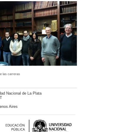
e las carreras
dad Nacional de La Plata
T
enos Aires