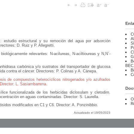
Enl
C
A
: estudio estructural y su remoción del agua por adsorción
S
ctores: D. Ruiz y P. Allegretti.
P
C
 biológicamente relevantes: N-acilureas, N-aciltioureas y N,N´-
G
B
BEC
nhidrasa carbónica y/o sustratos del transportador de glucosa
B
gida contra el cáncer. Directores: P. Colinas y A. Cánepa.
C
esis de compuestos heterocíclicos nitrogenados y/o azufrados
 Director: L. Sasiambarrena.
Doc
ílice funcionalizada de los herbicidas diclosulam y cletodim.
centración en aguas contaminadas. Director: S. Laurella.
O
R
cósidos modificados en C1 y C6. Director: A. Ponzinibbio.
Actualizado el 19/05/2023