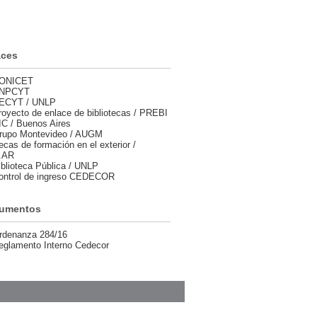
aces
ONICET
NPCYT
ECYT / UNLP
royecto de enlace de bibliotecas / PREBI
IC / Buenos Aires
rupo Montevideo / AUGM
ecas de formación en el exterior /
.AR
iblioteca Pública / UNLP
ontrol de ingreso CEDECOR
umentos
rdenanza 284/16
eglamento Interno Cedecor