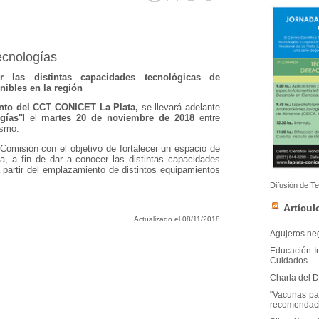
ecnologías
 las distintas capacidades tecnológicas de
nibles en la región
to del CCT CONICET La Plata,
se llevará adelante
gías"
l el
martes 20 de noviembre de 2018
entre
ismo.
Comisión con el objetivo de fortalecer un espacio de
, a fin de dar a conocer las distintas capacidades
a partir del emplazamiento de distintos equipamientos
Difusión de T
Artícul
Actualizado el 08/11/2018
Agujeros neg
Educación I
Cuidados
Charla del D
"Vacunas par
recomendac