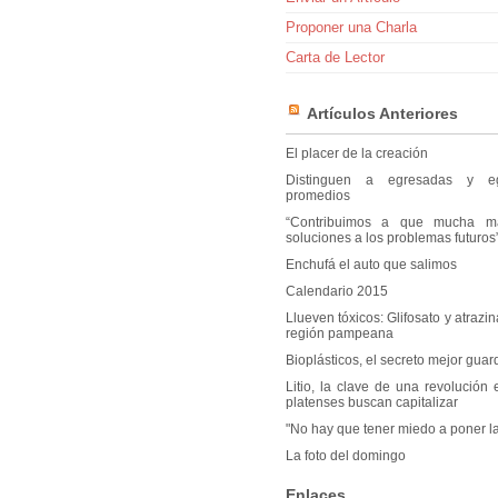
Proponer una Charla
Carta de Lector
Artículos Anteriores
El placer de la creación
Distinguen a egresadas y e
promedios
“Contribuimos a que mucha m
soluciones a los problemas futuros
Enchufá el auto que salimos
Calendario 2015
Llueven tóxicos: Glifosato y atrazi
región pampeana
Bioplásticos, el secreto mejor guar
Litio, la clave de una revolución 
platenses buscan capitalizar
"No hay que tener miedo a poner la
La foto del domingo
Enlaces