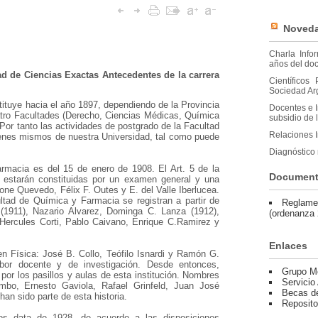
Noved
Charla Info
años del do
tad de Ciencias Exactas Antecedentes de la carrera
Científico
Sociedad Ar
tituye hacia el año 1897, dependiendo de la Provincia
Docentes e I
tro Facultades (Derecho, Ciencias Médicas, Química
subsidio de
or tanto las actividades de postgrado de la Facultad
Relaciones I
enes mismos de nuestra Universidad, tal como puede
Diagnóstico 
rmacia es del 15 de enero de 1908. El Art. 5 de la
Documen
s estarán constituidas por un examen general y una
one Quevedo, Félix F. Outes y E. del Valle Iberlucea.
tad de Química y Farmacia se registran a partir de
Reglamen
 (1911), Nazario Alvarez, Dominga C. Lanza (1912),
(ordenanza 
 Hercules Corti, Pablo Caivano, Enrique C.Ramirez y
Enlaces
n Física: José B. Collo, Teófilo Isnardi y Ramón G.
abor docente y de investigación. Desde entonces,
Grupo M
 por los pasillos y aulas de esta institución. Nombres
Servicio
bo, Ernesto Gaviola, Rafael Grinfeld, Juan José
Becas de
han sido parte de esta historia.
Reposito
os data de 1928, de acuerdo a las disposiciones