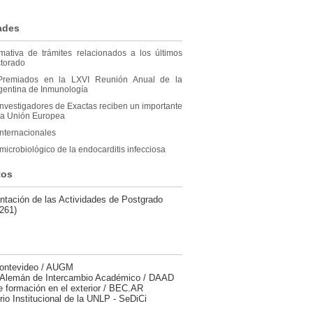
ades
rmativa de trámites relacionados a los últimos
ctorado
s Premiados en la LXVI Reunión Anual de la
gentina de Inmunología
nvestigadores de Exactas reciben un importante
 la Unión Europea
nternacionales
microbiológico de la endocarditis infecciosa
tos
tación de las Actividades de Postgrado
261)
ontevideo / AUGM
 Alemán de Intercambio Académico / DAAD
 formación en el exterior / BEC.AR
rio Institucional de la UNLP - SeDiCi