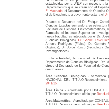
establecidas por la UNLP con respecto a la 
Departamentos que se crean son el Departa
E. Machado
, el Departamento de Química Or
el de Bioquímica, a cuyo frente estaría el
Dr
Durante el Decanato del Dr. Enrique Castel
Ciencias Exactas sumando a su estructura 
Facultad de Ciencias Fisicomatemáticas, 
Farmacia, el Instituto Superior de Investi
nueva Facultad es integrada por el Dr. Jos
(Ciencias Biológicas),
Dr. Gabriel Faveluke
Antonio Rodríguez (Física), Dr. Germán 
Orgánica), Dr. Jorge Ronco (Tecnología Qu
Investigaciones).
En la actualidad, la Facultad de Cienci
Departamento de Ciencias Biológicas, Dto. 
ofrece el Doctorado de la Facultad de Cien
cuatro áreas:
Área Ciencias Biológicas
- Acreditada
NACIONAL DEL TITULO.Reconocimiento 
2941/15
.
Área Física
- Acreditada por CONEAU. C
TITULO. Reconocimiento oficial por
Resoluci
Área Matemática
- Acreditada por CONEAU.
TITULO. Reconocimiento oficial por
Resoluci