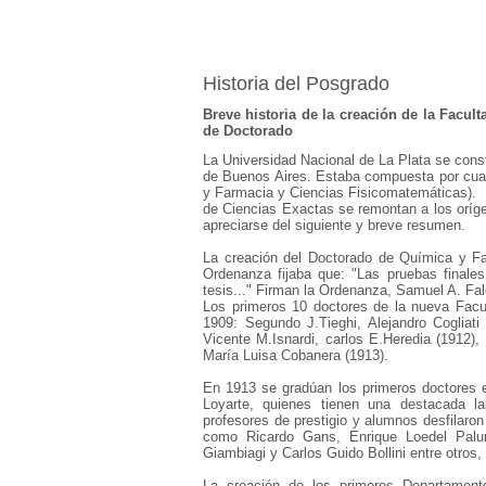
Historia del Posgrado
Breve historia de la creación de la Facul
de Doctorado
La Universidad Nacional de La Plata se cons
de Buenos Aires. Estaba compuesta por cua
y Farmacia y Ciencias Fisicomatemáticas). P
de Ciencias Exactas se remontan a los oríg
apreciarse del siguiente y breve resumen.
La creación del Doctorado de Química y Fa
Ordenanza fijaba que: "Las pruebas finale
tesis..." Firman la Ordenanza, Samuel A. Fal
Los primeros 10 doctores de la nueva Facul
1909: Segundo J.Tieghi, Alejandro Cogliati
Vicente M.Isnardi, carlos E.Heredia (1912),
María Luisa Cobanera (1913).
En 1913 se gradúan los primeros doctores e
Loyarte, quienes tienen una destacada l
profesores de prestigio y alumnos desfilaron
como Ricardo Gans, Enrique Loedel Palum
Giambiagi y Carlos Guido Bollini entre otros, 
La creación de los primeros Departament