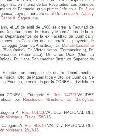
organización interna de las Facultades. Los primeros
mento de Farmacia, cuyo primer Jefe es el
Dr. Juan
gánica, cuyo primer Jefe es el
Dr. Enrique V. Zappi
y
. Carlos A. Sagastume
.
lano, el 18 de abril de 1968 se crea la Facultad de
los Departamentos de Física y Matemáticas de la ex
los Departamentos de la ex Facultad de Química y
gaciones. La Comisión que desarrolló el proyecto de
é Catoggio (Química Analítica),
Dr. Manuel Escalante
s
(Bioquímica), Dr. Victor Nethol (Farmacología), Dr.
Fernández (Matemática), Dr. Orfeo Orazi (Química
ímica), Dr. Hans Schumacher (Instituto Superior de
as Exactas, se compone de cuatro departamentos:
de Física, Dto. de Matemática y Dto. de Química. Se
cias Exactas, acreditado por la CONEAU, dividido en
 por CONEAU. Categoría A.
Res. 747/13
.VALIDEZ
oficial por
Resolución Ministerial Cs. Biológicas
ategoría A.
Res. 801/13
.VALIDEZ NACIONAL DEL
ón Ministerial Física 1582/15
.
 Categoría A.
Res. 482/14
.VALIDEZ NACIONAL DEL
ón Ministerial 2813/15
.