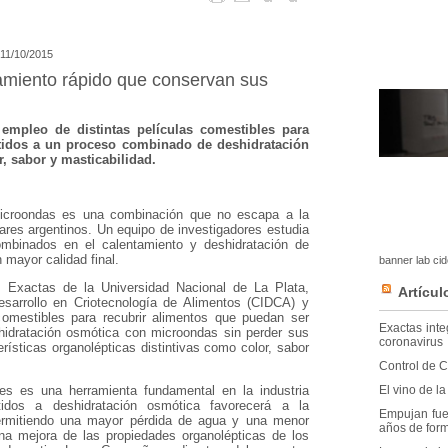
l 11/10/2015
amiento rápido que conservan sus
 empleo de distintas películas comestibles para
tidos a un proceso combinado de deshidratación
, sabor y masticabilidad.
microondas es una combinación que no escapa a la
ares argentinos. Un equipo de investigadores estudia
mbinados en el calentamiento y deshidratación de
 mayor calidad final.
banner lab ci
s Exactas de la Universidad Nacional de La Plata,
Artícul
esarrollo en Criotecnología de Alimentos (CIDCA) y
comestibles para recubrir alimentos que puedan ser
Exactas inte
idratación osmótica con microondas sin perder sus
coronavirus
erísticas organolépticas distintivas como color, sabor
Control de C
El vino de l
les es una herramienta fundamental en la industria
idos a deshidratación osmótica favorecerá a la
Empujan fuer
ermitiendo una mayor pérdida de agua y una menor
años de for
na mejora de las propiedades organolépticas de los