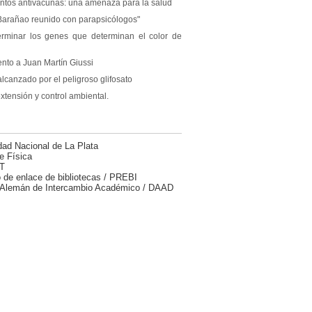
ntos antivacunas: una amenaza para la salud
 Barañao reunido con parapsicólogos"
rminar los genes que determinan el color de
nto a Juan Martín Giussi
alcanzado por el peligroso glifosato
extensión y control ambiental.
dad Nacional de La Plata
e Física
T
 de enlace de bibliotecas / PREBI
 Alemán de Intercambio Académico / DAAD