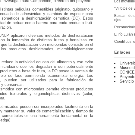
a Investiga Laura Campañone, directora del proyecto.
Los movimie
"Vi fotos de
tintas películas comestibles (alginato, quitosano y
adecuada de adhesividad y cambios de espesor para
Buscan dete
án sometidos a deshidratación osmótica (DO). Estos
ojos
dad de actuar como barrera para cada producto fruti-
eración.
Reconocimie
El río Luján 
UNLP aplicaron diversos métodos de deshidratación
on la inmersión de distintas frutas y hortalizas en
Científicos, 
 que la deshidratación con microondas consiste en el
os productos deshidratados, microbiológicamente
Enlaces
reduce la actividad acuosa del alimento y eso evita
Universi
 microbiano que los degradan o son potencialmente
Museo d
 productos a base de fruta, la DO posee la ventaja de
CONICE
ambio de fase permitiendo economizar energía. Los
Proyecto
, pueden ser utilizados para la fabricación de
Servicio
s y conservas.
osmótica con microondas permite obtener productos
es texturales y organolépticas distintivas (color,
ora.
imizados pueden ser incorporados fácilmente en la
s y mantener su valor de comercialización y tiempo de
os comestibles es una herramienta fundamental en la
estiga)