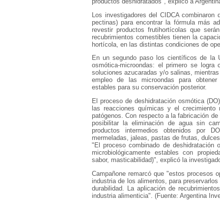
productos deshidratados", explicó a Argentin
Los investigadores del CIDCA combinaron dis
pectinas) para encontrar la fórmula más 
revestir productos frutihortícolas que ser
recubrimientos comestibles tienen la capaci
hortícola, en las distintas condiciones de op
En un segundo paso los científicos de la 
osmótica-microondas: el primero se logra c
soluciones azucaradas y/o salinas, mientras
empleo de las microondas para obtener l
estables para su conservación posterior.
El proceso de deshidratación osmótica (DO) 
las reacciones químicas y el crecimiento
patógenos. Con respecto a la fabricación de
posibilitar la eliminación de agua sin c
productos intermedios obtenidos por DO
mermeladas, jaleas, pastas de frutas, dulce
"El proceso combinado de deshidratación 
microbiológicamente estables con propiedad
sabor, masticabilidad)", explicó la investigad
Campañone remarcó que "estos procesos opt
industria de los alimentos, para preservarlo
durabilidad. La aplicación de recubrimient
industria alimenticia". (Fuente: Argentina Inv