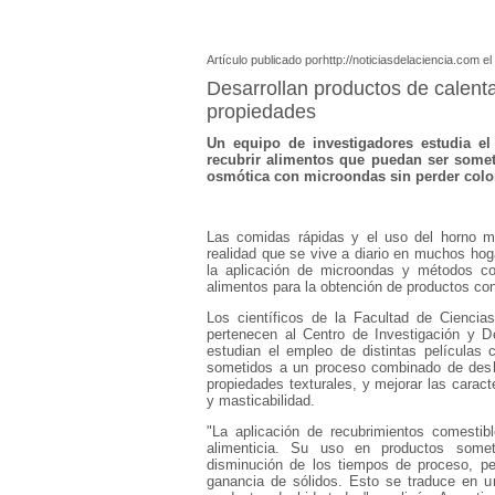
Artículo publicado porhttp://noticiasdelaciencia.com e
Desarrollan productos de calent
propiedades
Un equipo de investigadores estudia el
recubrir alimentos que puedan ser some
osmótica con microondas sin perder color
Las comidas rápidas y el uso del horno 
realidad que se vive a diario en muchos hog
la aplicación de microondas y métodos co
alimentos para la obtención de productos con
Los científicos de la Facultad de Ciencia
pertenecen al Centro de Investigación y D
estudian el empleo de distintas películas 
sometidos a un proceso combinado de desh
propiedades texturales, y mejorar las caract
y masticabilidad.
"La aplicación de recubrimientos comestib
alimenticia. Su uso en productos somet
disminución de los tiempos de proceso, p
ganancia de sólidos. Esto se traduce en u