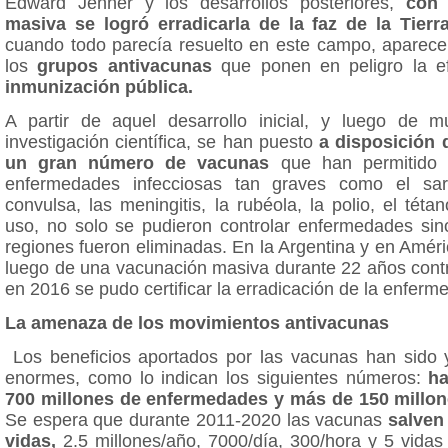
Edward Jenner y los desarrollos posteriores,
con 
masiva se logró erradicarla de la faz de la Tierr
cuando todo parecía resuelto en este campo, aparec
los
grupos antivacunas
que ponen en peligro la ef
inmunización pública.
A partir de aquel desarrollo inicial, y luego de
investigación científica, se han puesto
a disposición 
un gran número de vacunas
que han permitido 
enfermedades infecciosas tan graves como el sar
convulsa, las meningitis, la rubéola, la polio, el téta
uso, no solo se pudieron controlar enfermedades sin
regiones fueron eliminadas. En la Argentina y en Améri
luego de una vacunación masiva durante 22 años contr
en 2016 se pudo certificar la erradicación de la enferm
La amenaza de los movimientos antivacunas
Los beneficios aportados por las vacunas han sido 
enormes, como lo indican los siguientes números:
ha
700 millones de enfermedades y más de 150 millon
Se espera que durante 2011-2020 las vacunas
salven
vidas,
2.5 millones/año, 7000/día, 300/hora y 5 vidas