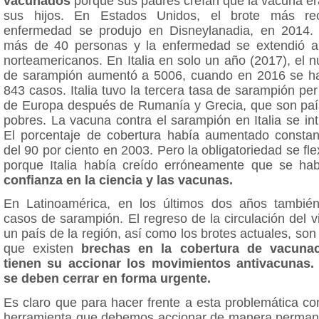
vacunados
porque sus padres creían que la vacuna er
sus hijos. En Estados Unidos, el brote más re
enfermedad se produjo en Disneylanadia, en 2014.
más de 40 personas y la enfermedad se extendió a
norteamericanos. En Italia en solo un año (2017), el
de sarampión aumentó a 5006, cuando en 2016 se ha
843 casos. Italia tuvo la tercera tasa de sarampión per
de Europa después de Rumanía y Grecia, que son p
pobres. La vacuna contra el sarampión en Italia se in
El porcentaje de cobertura había aumentado const
del 90 por ciento en 2003. Pero la obligatoriedad se fle
porque Italia había creído erróneamente que se hab
confianza en la ciencia y las vacunas.
En Latinoamérica, en los últimos dos años también
casos de sarampión. El regreso de la circulación del 
un país de la región, así como los brotes actuales, so
que existen
brechas en la cobertura de vacuna
tienen su accionar los movimientos antivacunas.
se deben cerrar en forma urgente.
Es claro que para hacer frente a esta problemática c
herramienta que debemos accionar de manera perma