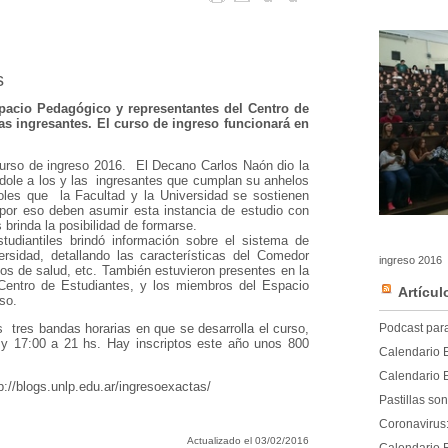
s
pacio Pedagógico y representantes del Centro de
las ingresantes. El curso de ingreso funcionará en
curso de ingreso 2016. El Decano Carlos Naón dio la
dole a los y las ingresantes que cumplan su anhelos
oles que la Facultad y la Universidad se sostienen
 por eso deben asumir esta instancia de estudio con
brinda la posibilidad de formarse.
udiantiles brindó información sobre el sistema de
ersidad, detallando las características del Comedor
ingreso 2016
icios de salud, etc. También estuvieron presentes en la
Centro de Estudiantes, y los miembros del Espacio
Artícul
so.
Podcast para 
s tres bandas horarias en que se desarrolla el curso,
y 17:00 a 21 hs. Hay inscriptos este año unos 800
Calendario 
Calendario 
://blogs.unlp.edu.ar/ingresoexactas/
Pastillas so
Coronavirus:
Actualizado el 03/02/2016
Calendario 