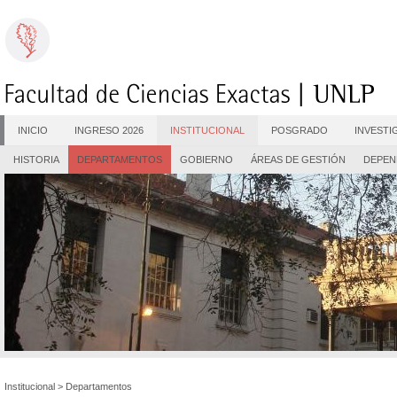
INICIO
INGRESO 2026
INSTITUCIONAL
POSGRADO
INVESTI
HISTORIA
DEPARTAMENTOS
GOBIERNO
ÁREAS DE GESTIÓN
DEPEN
Institucional
>
Departamentos