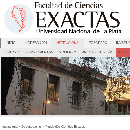
INICIO
INGRESO 2026
INSTITUCIONAL
POSGRADO
INVESTI
HISTORIA
DEPARTAMENTOS
GOBIERNO
ÁREAS DE GESTIÓN
DEPEN
Institucional
>
Dependencias
>
Fundación Ciencias Exactas