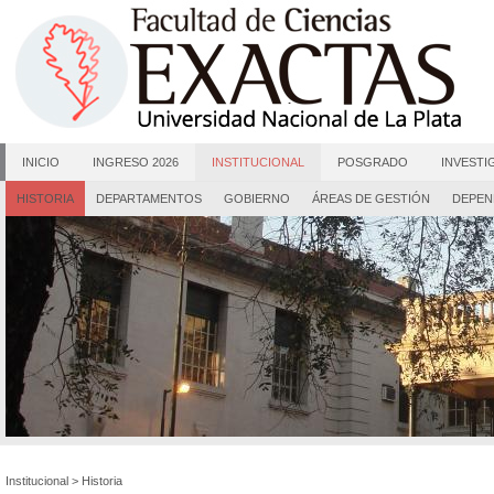
INICIO
INGRESO 2026
INSTITUCIONAL
POSGRADO
INVESTI
HISTORIA
DEPARTAMENTOS
GOBIERNO
ÁREAS DE GESTIÓN
DEPEN
Institucional
>
Historia