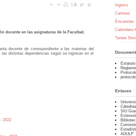
Ingreso
Carreras
Encuestas
Calendario
ón docente en las asignaturas de la Facultad.
Tareas Doc
lanta docente de correspondiente a las materias del
Documen
e las distintas dependencias según se ingresan en el
Estatut
Reglame
Protocol
protoco
Enlaces
:
Universi
Cátedras
SIU Gua
Extensi
 - 2022
Bibliote
Comisión
Estadíst
ADULP