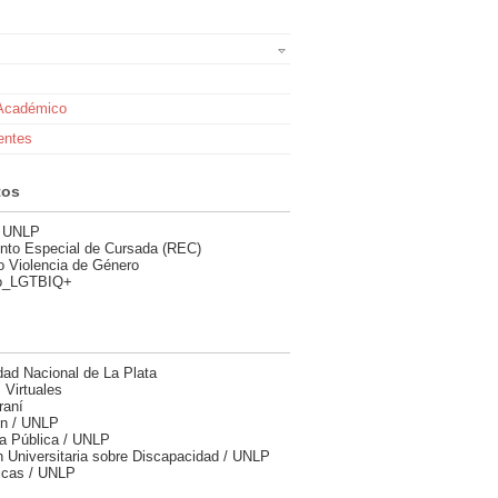
 Académico
entes
tos
o UNLP
nto Especial de Cursada (REC)
o Violencia de Género
lo_LGTBIQ+
dad Nacional de La Plata
 Virtuales
raní
ón / UNLP
ca Pública / UNLP
 Universitaria sobre Discapacidad / UNLP
icas / UNLP