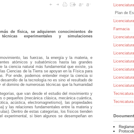
Licenciatur
Plan de Es
Licenciatur
Farmacia
más de física, se adquieren conocimientos de
, técnicas experimentales y simulaciones
Licenciatur
Licenciatur
Licenciatur
movimiento, las fuerzas, la energía y la materia, e
Licenciatur
uyentes atómicos y subatómicos hasta las grandes
de la ciencia natural más fundamental que existe, ya
Licenciatur
 las Ciencias de la Tierra se apoyan en la Física para
ías. Por ende, podemos entender mejor la ciencia si
Licenciatur
 desarrollo de la tecnología no es sino el resultado de
a y el domino de numerosas técnicas que la humanidad
Licenciatur
Tecnicatura
tegorías, que van desde el estudio del movimiento y
es o pequeños (mecánica clásica, mecánica cuántica,
Tecnicatura
óptica, acústica, electromagnetismo), las propiedades
ma) y las relaciones fundamentales entre la materia y
culas). Dentro de estas categorías, los físicos tienden
Documen
 el experimental, si bien algunos se desempeñan en
Reglame
Protocol