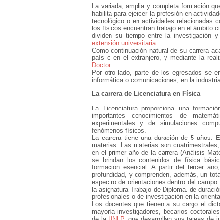
La variada, amplia y completa formación que
habilita para ejercer la profesión en activid
tecnológico o en actividades relacionadas c
los físicos encuentran trabajo en el ámbito c
dividen su tiempo entre la investigación 
extensión universitaria
.
Como continuación natural de su carrera aca
país o en el extranjero, y mediante la rea
Doctor
.
Por otro lado, parte de los egresados se e
informática o comunicaciones, en la industria 
La carrera de Licenciatura en Física
La Licenciatura proporciona una formaci
importantes conocimientos de matemáti
experimentales y de simulaciones compu
fenómenos físicos.
La carrera tiene una duración de 5 años. 
materias. Las materias son cuatrimestrales
en el primer año de la carrera (Análisis Ma
se brindan los contenidos de física bási
formación esencial. A partir del tercer añ
profundidad, y comprenden, además, un tota
espectro de orientaciones dentro del campo d
la asignatura Trabajo de Diploma, de duració
profesionales o de investigación en la orient
Los docentes que tienen a su cargo el dict
mayoría investigadores, becarios doctorale
de la
UNLP
, que desarrollan sus tareas de i