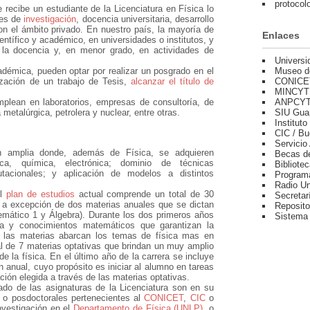
protoco
 recibe un estudiante de la Licenciatura en Física lo
ades de
investigación
, docencia universitaria, desarrollo
on el ámbito privado. En nuestro país, la mayoría de
Enlaces
ientífico y académico, en universidades o institutos, y
y la docencia y, en menor grado, en actividades de
Universi
Museo d
démica, pueden optar por realizar un posgrado en el
CONICE
lización de un trabajo de Tesis,
alcanzar el título de
MINCYT
ANPCY
mplean en laboratorios, empresas de consultoría, de
SIU Gua
metalúrgica, petrolera y nuclear, entre otras.
Instituto
CIC / Bu
Servicio
ón amplia donde, además de Física, se adquieren
Becas de
ca, química, electrónica; dominio de técnicas
Bibliote
tacionales; y aplicación de modelos a distintos
Program
Radio Un
El
plan de estudios
actual comprende un total de 30
Secretar
, a excepción de dos materias anuales que se dictan
Reposito
temático 1 y Álgebra). Durante los dos primeros años
Sistema
ca y conocimientos matemáticos que garantizan la
o, las materias abarcan los temas de física mas en
l de 7 materias optativas que brindan un muy amplio
e la física. En el último año de la carrera se incluye
n anual, cuyo propósito es iniciar al alumno en tareas
ación elegida a través de las materias optativas.
ado de las asignaturas de la Licenciatura son en su
s o posdoctorales pertenecientes al
CONICET
,
CIC
o
nvestigación en el
Departamento de Física (UNLP)
, o