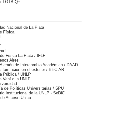
lo_LGTBIQ+
dad Nacional de La Plata
e Física
T
T
raní
 de Física La Plata / IFLP
enos Aires
 Alemán de Intercambio Académico / DAAD
 formación en el exterior / BEC.AR
ca Pública / UNLP
a Vení a la UNLP
iversidad
ía de Políticas Universitarias / SPU
rio Institucional de la UNLP - SeDiCi
 de Acceso Único