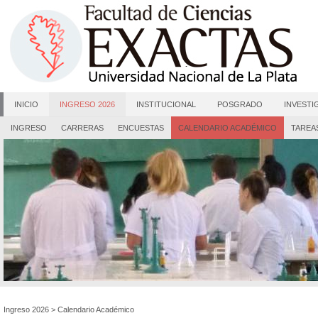
INICIO
INGRESO 2026
INSTITUCIONAL
POSGRADO
INVESTI
INGRESO
CARRERAS
ENCUESTAS
CALENDARIO ACADÉMICO
TAREA
Ingreso 2026
>
Calendario Académico