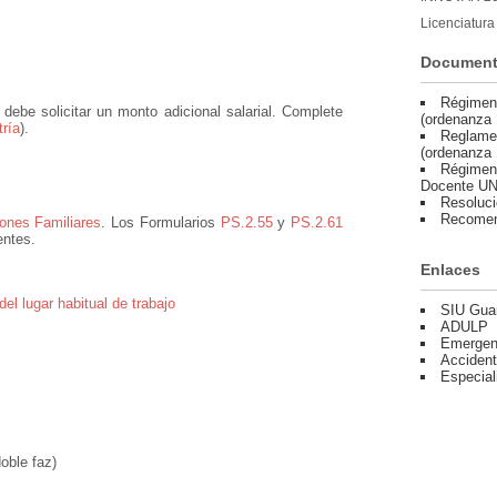
Licenciatura
Documen
Régimen 
 debe solicitar un monto adicional salarial. Complete
(ordenanza 
ría
).
Reglamen
(ordenanza 
Régimen 
Docente UN
Resoluc
Recomen
iones Familiares
. Los Formularios
PS.2.55
y
PS.2.61
entes.
Enlaces
el lugar habitual de trabajo
SIU Gua
ADULP
Emergen
Accident
Especial
oble faz)