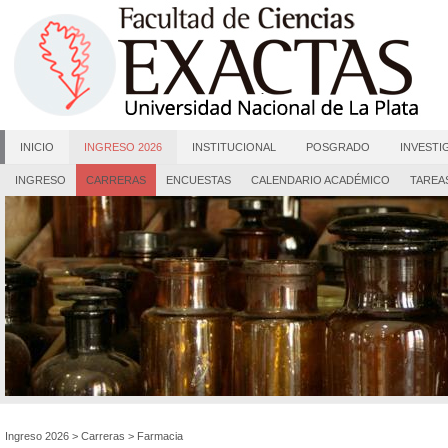
INICIO
INGRESO 2026
INSTITUCIONAL
POSGRADO
INVESTI
INGRESO
CARRERAS
ENCUESTAS
CALENDARIO ACADÉMICO
TAREA
Ingreso 2026
>
Carreras
>
Farmacia