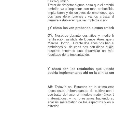
físico-químico.
Tratar de detectar alguna cosa que el embri
embrión va a implantar con más probabilida
implantaron y de cultivos de embriones qu
dos tipos de embriones y vamos a tratar d
permite establecer que se implante o no.
¿Y cómo los van probando a estos embri
OY:
Nosotros durante dos años y medio he
fertilización asistida de Buenos Aires qu
Marcos Horton. Durante dos años nos han env
embriones y de esos nos han dicho cuáles
nosotros tenemos que desarrollar un mét
resultado de la implantación.
Y ahora con los resultados que ustede
podría implementarse ahí en la clínica c
AB
: Todavía no. Estamos en la última eta
todos estos sobrenadantes de cultivo con 
eso tratar de hacer un modelo matemático. 
matemáticos, y no lo estamos haciendo s
análisis matemático de los espectros y en o
exterior.