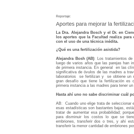
Reportaje:
Aportes para mejorar la fertilizac
La Dra. Alejandra Bosch y el Dr. en Cie
los aportes que la Facultad realiza para
con el uso de una técnica inédita.
¿Qué es una fertilización asistida?
Alejandra Bosh (AB)
: Los tratamientos de 
luego de varios años que las parejas han in
de primera instancia. En general en las clín
significativa de óvulos de las madres a tr
laboratorios se fertilizan y se obtiene un
gran desafío que tiene la fertilización es
primera instancia a las madres para tener un é
Hasta ahí uno no sabe discriminar cuál p
AB: Cuando uno elige trata de seleccionar e
esas estadísticas son bastantes bajas, está
tratar de aumentar esa probabilidad; porq
para disminuir los costos lo que se tie
embriones, transferir dos o tres, y ahí es
transferir la menor cantidad de embriones po