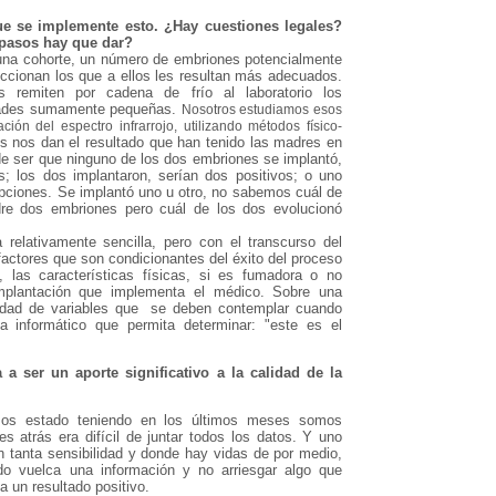
ue se implemente esto. ¿Hay cuestiones legales?
 pasos hay que dar?
 una cohorte, un número de embriones potencialmente
leccionan los que a ellos les resultan más adecuados.
remiten por cadena de frío al laboratorio los
idades sumamente pequeñas.
Nosotros estudiamos esos
ión del espectro infrarrojo, utilizando métodos físico-
s nos dan el resultado que han tenido las madres en
de ser que ninguno de los dos embriones se implantó,
s; los dos implantaron, serían dos positivos; o uno
 opciones. Se implantó uno u otro, no sabemos cuál de
dre dos embriones pero cuál de los dos evolucionó
relativamente sencilla, pero con el transcurso del
actores que son condicionantes del éxito del proceso
las características físicas, si es fumadora o no
mplantación que implementa el médico. Sobre una
tidad de variables que se deben contemplar cuando
ma informático que permita determinar: "este es el
a ser un aporte significativo a la calidad de la
mos estado teniendo en los últimos meses somos
s atrás era difícil de juntar todos los datos. Y uno
 tanta sensibilidad y donde hay vidas de por medio,
o vuelca una información y no arriesgar algo que
a un resultado positivo.