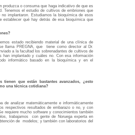
ón produzca o consuma que haga indicativo de que es
d. Tenemos el estudio de cultivos de embriones que
e no implantaron. Estudiamos la bioquímica de esos
e establecer qué hay detrás de esa bioquímica que
ones?
mos estado recibiendo material de una clínica de
e se llama PREGNA, que tiene como director al Dr.
iado a la facultad los sobrenadantes de cultivos de
 han implantado y cuáles no. Con esa información
odo informático basado en la bioquímica y en el
s tienen que están bastantes avanzados, ¿esto
omo una técnica cotidiana?
pa de analizar matemáticamente e informáticamente
los respectivos resultados de embarazo o no, y con
Se requiere mucho software y conocimientos también
olos, trabajamos con gente de Noruega experta en
btención de modelos; y también con laboratorios del