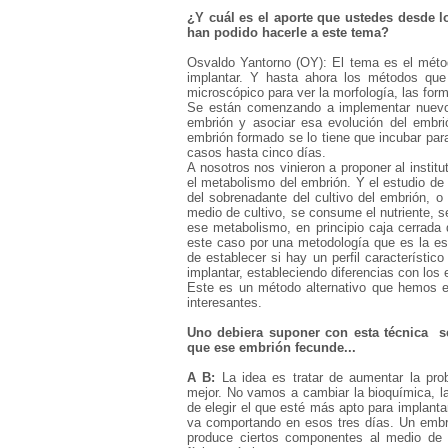
¿Y cuál es el aporte que ustedes desde lo
han podido hacerle a este tema?
Osvaldo Yantorno (OY): El tema es el méto
implantar. Y hasta ahora los métodos que
microscópico para ver la morfología, las for
Se están comenzando a implementar nuevos
embrión y asociar esa evolución del embrió
embrión formado se lo tiene que incubar par
casos hasta cinco días.
A nosotros nos vinieron a proponer al insti
el metabolismo del embrión. Y el estudio d
del sobrenadante del cultivo del embrión, o
medio de cultivo, se consume el nutriente, 
ese metabolismo, en principio caja cerrada 
este caso por una metodología que es la espe
de establecer si hay un perfil característic
implantar, estableciendo diferencias con los
Este es un método alternativo que hemos 
interesantes.
Uno debiera suponer con esta técnica se
que ese embrión fecunde...
A B:
La idea es tratar de aumentar la prob
mejor. No vamos a cambiar la bioquímica, l
de elegir el que esté más apto para implanta
va comportando en esos tres días. Un embri
produce ciertos componentes al medio de c