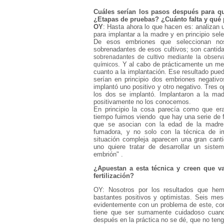
Cuáles serían los pasos después para q
¿Etapas de pruebas? ¿Cuánto falta y qué
OY
: Hasta ahora lo que hacen es: analizan
para implantar a la madre y en principio se
De esos embriones que seleccionan nos 
sobrenadantes de esos cultivos; son cant
sobrenadantes de cultivo mediante la observac
. Y al cabo de prácticamente un me
químicos
cuanto a la implantación. Ese resultado pue
serían en principio dos embriones negativo
implantó uno positivo y otro negativo. Tres
los dos se implantó. Implantaron a la ma
positivamente no los conocemos.
En principio la cosa parecía como que era 
tiempo fuimos viendo que hay una serie de f
que se asocian con la edad de la madre, 
fumadora, y no solo con la técnica de i
situación compleja aparecen una gran can
uno quiere tratar de desarrollar un siste
embrión" .
¿Apuestan a esta técnica y creen que va 
fertilización?
OY: Nosotros por los resultados que he
bastantes positivos y optimistas. Seis mese
evidentemente con un problema de este, con
tiene que ser sumamente cuidadoso cuand
después en la práctica no se dé, que no teng