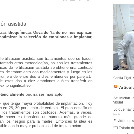
ión asistida
ncias Bioquímicas Osvaldo Yantorno nos explican
 optimizar la selección de embriones a implantar,
fertilización asistida son tratamientos que se hacen
tentado otras metodologías, no son los tratamientos
icas de fertilización asistida se obtiene una cantidad
avés de tratamiento con medicamentos y luego en los
 número de entre dos a diez embriones por pareja.El
Cecilia Figoli
 de esos dos a diez embriones cuáles transferir en
xito significativo.
Artícul
otencialmente podría ser mas apto
Se inician 
visual
l que tenga mayor probabilidad de implantación. Hoy
n en 25, 30 por ciento de certeza. El gran desafío es
Lo que hay q
ue los tratamientos son costosos. Además, a veces,
país
nde hacer es transferir un número más grande de
El vidrio es
tán los riesgos para la madre. Entonces la idea es
sible con la mayor probabilidad de implantación.
"El Estado d