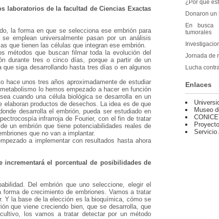
¿Por qué est
s laboratorios de la facultad de Ciencias Exactas
Donaron un l
En busca d
do, la forma en que se selecciona ese embrión para
tumorales
 se emplean universalmente pasan por un análisis
Investigacio
mas que tienen las células que integran ese embrión.
 métodos que buscan filmar toda la evolución del
Jornada de 
n durante tres o cinco días, porque a partir de un
a que siga desarrollando hasta tres días o en algunos
Lucha contra
tuto hace unos tres años aproximadamente de estudiar
Enlaces
e metabolismo lo hemos empezado a hacer en función
 sea cuando una célula biológica se desarrolla en un
Universi
se elaboran productos de desechos. La idea es de que
Museo d
donde desarrolla el embrión, pueda ser estudiado en
CONICE
ctrocospía infrarroja de Fourier, con el fin de tratar
Proyecto
o de un embrión que tiene potenciabilidades reales de
Servicio
 embriones que no van a implantar.
empezado a implementar con resultados hasta ahora
 incrementará el porcentual de posibilidades de
abilidad. Del embrión que uno seleccione, elegir el
a forma de crecimiento de embriones. Vamos a tratar
r. Y la base de la elección es la bioquímica, cómo se
ón que viene creciendo bien, que se desarrolla, que
ultivo, los vamos a tratar detectar por un método