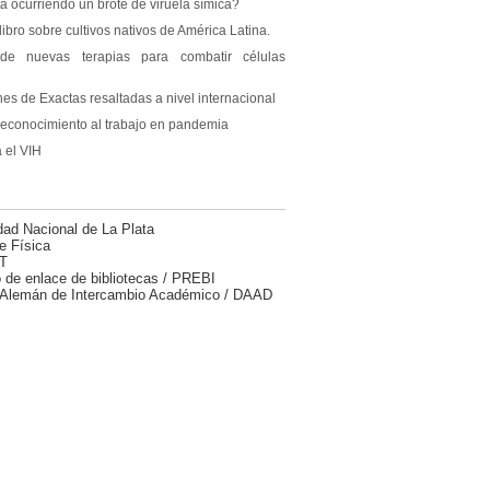
á ocurriendo un brote de viruela símica?
ibro sobre cultivos nativos de América Latina.
e nuevas terapias para combatir células
nes de Exactas resaltadas a nivel internacional
reconocimiento al trabajo en pandemia
 el VIH
dad Nacional de La Plata
e Física
T
 de enlace de bibliotecas / PREBI
 Alemán de Intercambio Académico / DAAD