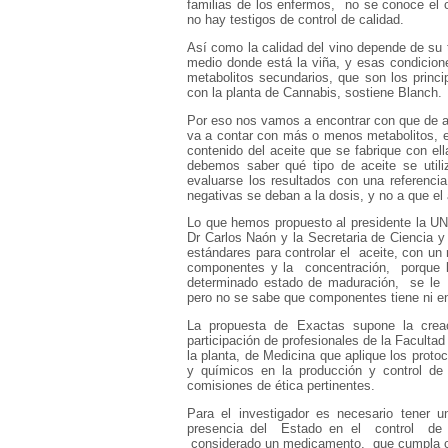
familias de los enfermos, no se conoce el c
no hay testigos de control de calidad.
Así como la calidad del vino depende de su te
medio donde está la viña, y esas condici
metabolitos secundarios, que son los princ
con la planta de Cannabis, sostiene Blanch.
Por eso nos vamos a encontrar con que de acu
va a contar con más o menos metabolitos, es 
contenido del aceite que se fabrique con ell
debemos saber qué tipo de aceite se uti
evaluarse los resultados con una referenci
negativas se deban a la dosis, y no a que el 
Lo que hemos propuesto al presidente la UN
Dr Carlos Naón y la Secretaria de Ciencia y
estándares para controlar el aceite, con un 
componentes y la concentración, porque l
determinado estado de maduración, se le ha
pero no se sabe que componentes tiene ni en
La propuesta de Exactas supone la creaci
participación de profesionales de la Facult
la planta, de Medicina que aplique los proto
y químicos en la producción y control de
comisiones de ética pertinentes.
Para el investigador es necesario tener u
presencia del
Estado en el
control
de 
considerado un medicamento, que cumpla co