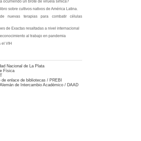
á ocurriendo un brote de viruela símica?
ibro sobre cultivos nativos de América Latina.
e nuevas terapias para combatir células
nes de Exactas resaltadas a nivel internacional
reconocimiento al trabajo en pandemia
 el VIH
dad Nacional de La Plata
e Física
T
 de enlace de bibliotecas / PREBI
 Alemán de Intercambio Académico / DAAD