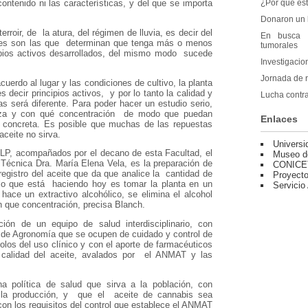
¿Por qué est
ontenido ni las características, y del que se importa
Donaron un l
rroir, de la atura, del régimen de lluvia, es decir del
En busca d
ones son las que determinan que tenga más o menos
tumorales
ipios activos desarrollados, del mismo modo sucede
Investigacio
Jornada de 
erdo al lugar y las condiciones de cultivo, la planta
decir principios activos, y por lo tanto la calidad y
Lucha contra
as será diferente. Para poder hacer un estudio serio,
liza y con qué concentración de modo que puedan
Enlaces
a concreta. Es posible que muchas de las repuestas
aceite no sirva.
Universi
LP, acompañados por el decano de esta Facultad, el
Museo d
 Técnica Dra. María Elena Vela, es la preparación de
CONICE
registro del aceite que da que analice la cantidad de
Proyecto
o que está haciendo hoy es tomar la planta en un
Servicio
ce un extractivo alcohólico, se elimina el alcohol
 que concentración, precisa Blanch.
ón de un equipo de salud interdisciplinario, con
ad de Agronomía que se ocupen de cuidado y control de
colos del uso clínico y con el aporte de farmacéuticos
 calidad del aceite, avalados por el ANMAT y las
na política de salud que sirva a la población, con
la producción, y
que el
aceite de cannabis sea
n los requisitos del control que establece el ANMAT