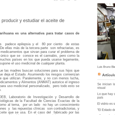
roducir y estudiar el aceite de
rihuana es una alternativa para tratar casos de
s padece epilepsia y el 80 por ciento de estas
De ellas más de la tercera parte son refractarias, es
 medicamentos que sirvan para curar el problema de
o único que se conoce es el cannabis, pero como la
 muchos países en los que pueda usarse legamente,
 supone el uso medicinal de cualquier planta.
Luis Bruno Bl
ue las madres buscan soluciones para sus hijos que
ue deja el Estado. Asumiendo los riesgos comienzan
Artícul
te que utilizan. Paralemente, y no con menos lucha,
edicamentos y Alimentos (ANMAT) autorice el ingreso
Se inician 
 para uso medicinal personalizado, pero todo esto se
visual
n.
Lo que hay q
DEB, Laboratorio de Investigación y Desarrollo de
país
iológicas de la Facultad de Ciencias Exactas de la
El vidrio es
torno al tema, por un lado no hay un conocimiento
iones y las repuestas clínicas son contradictorias, y
"El Estado d
ceite que se usa. En el caso del fabricado por las